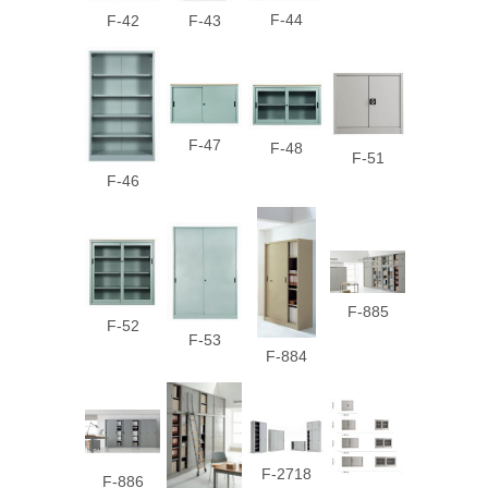
F-44
F-42
F-43
F-47
F-48
F-51
F-46
F-885
F-52
F-53
F-884
F-2718
F-886