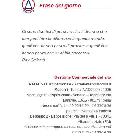
Frase del giorno
Ci sono due tipi di persone che ti diranno che
non puoi fare la differenza in questo mondo:
quelli che hanno paura di provare e quelli che
hanno paura che tu abbia successo.
Ray Goforth
Gestione Commerciale del sito
A.M.M. S.r.l. Unipersonale - Arredamenti Modulari
Moderni
- Partita IVA 00922721006
Sede legale - Esposizione - Vendita - Deposito:
Via
Lanuvio, 13/15
-
00179
Roma
Aperto tutti i giorni 9.00/13.00 - 14.00/18.00
(Sabato - Domenica chiuso)
Deposito 2 - Esposizione:
Via delle Viti, 1 - 00041
Albano Laziale (RM)
Si riceve solo per appuntamento da Lunedì al Venerdì
9.30/12.30 - 14.30/16.30