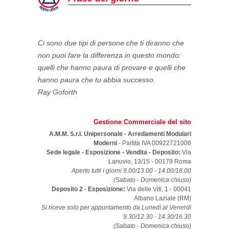
Ci sono due tipi di persone che ti diranno che
non puoi fare la differenza in questo mondo:
quelli che hanno paura di provare e quelli che
hanno paura che tu abbia successo.
Ray Goforth
Gestione Commerciale del sito
A.M.M. S.r.l. Unipersonale - Arredamenti Modulari
Moderni
- Partita IVA 00922721006
Sede legale - Esposizione - Vendita - Deposito:
Via
Lanuvio, 13/15
-
00179
Roma
Aperto tutti i giorni 9.00/13.00 - 14.00/18.00
(Sabato - Domenica chiuso)
Deposito 2 - Esposizione:
Via delle Viti, 1 - 00041
Albano Laziale (RM)
Si riceve solo per appuntamento da Lunedì al Venerdì
9.30/12.30 - 14.30/16.30
(Sabato - Domenica chiuso)