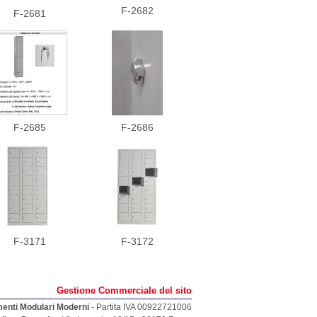
F-2682
F-2681
F-2685
F-2686
F-3171
F-3172
Gestione Commerciale del sito
menti Modulari Moderni
- Partita IVA 00922721006