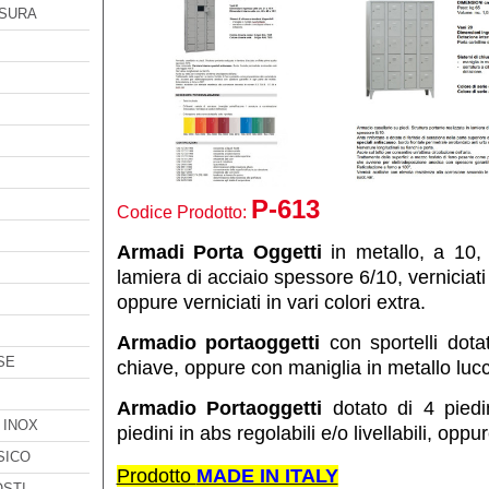
ISURA
P-613
Codice Prodotto:
Armadi Porta Oggetti
in metallo, a 10, 
lamiera di acciaio spessore 6/10, verniciat
oppure verniciati in vari colori extra.
Armadio portaoggetti
con sportelli dota
SE
chiave, oppure con maniglia in metallo lucc
Armadio Portaoggetti
dotato di 4 piedin
 INOX
piedini in abs regolabili e/o livellabili, opp
SICO
Prodotto
MADE IN ITALY
STI