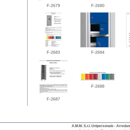
F-2679
F-2680
F-2683
F-2684
F-2688
F-2687
A.M.M. S.r.l. Unipersonale - Arreda