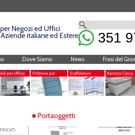
per Negozi ed Uffici
351 9
i Aziende italiane ed Estere
mo
Dove Siamo
News
Frasi del Gio
ili per Ufficio
Poltrone per
Scaffalature
Banconi Cassa
Ufficio
Metalliche
Portaoggetti
IFICATI