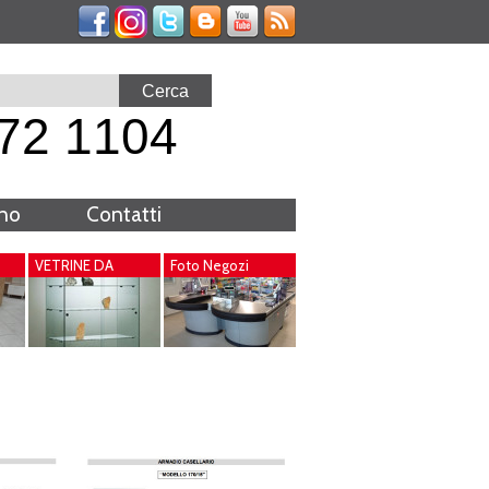
72 1104
rno
Contatti
VETRINE DA
Foto Negozi
INTERNO