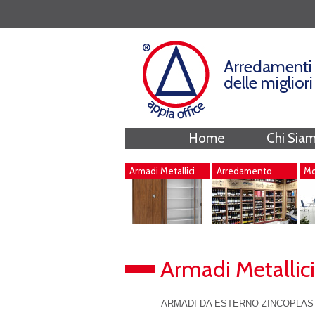
Arredamenti 
delle miglior
Home
Chi Sia
Armadi Metallici
Arredamento
Mob
Negozi
Armadi Metallici
ARMADI DA ESTERNO ZINCOPLAST