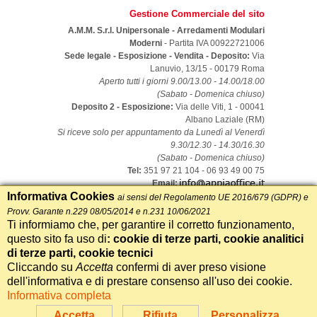
Gestione Commerciale del sito
A.M.M. S.r.l. Unipersonale - Arredamenti Modulari
Moderni
- Partita IVA 00922721006
Sede legale - Esposizione - Vendita - Deposito:
Via
Lanuvio, 13/15
-
00179
Roma
Aperto tutti i giorni 9.00/13.00 - 14.00/18.00
(Sabato - Domenica chiuso)
Deposito 2 - Esposizione:
Via delle Viti, 1 - 00041
Albano Laziale (RM)
Si riceve solo per appuntamento da Lunedì al Venerdì
9.30/12.30 - 14.30/16.30
(Sabato - Domenica chiuso)
Tel:
351 97 21 104 - 06 93 49 00 75
Email:
Informativa Cookies
ai sensi del Regolamento UE 2016/679 (GDPR) e
Archivio News
-
Archivio Link
Provv. Garante n.229 08/05/2014 e n.231 10/06/2021
Ti informiamo che, per garantire il corretto funzionamento,
Privacy Cookie
|
Trasparenza Imprese - Legge
questo sito fa uso di
: cookie di terze parti, cookie analitici
124/2017
di terze parti, cookie tecnici
Cliccando su
Accetta
confermi di aver preso visione
Realizzazione Siti Web Itala
dell'informativa e di prestare consenso all'uso dei cookie.
Whatsapp
Chiama
Informativa completa
Accetta
Rifiuta
Personalizza