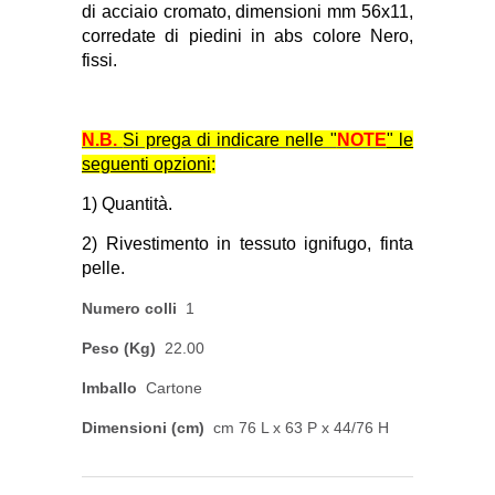
di acciaio cromato, dimensioni mm 56x11,
corredate di piedini in abs colore Nero,
fissi.
N.B.
Si prega di indicare nelle "
NOTE
" le
seguenti opzioni
:
1)
Quantità.
2) Rivestimento in tessuto ignifugo, finta
pelle.
Numero colli
1
Peso (Kg)
22.00
Imballo
Cartone
Dimensioni (cm)
cm 76 L x 63 P x 44/76 H