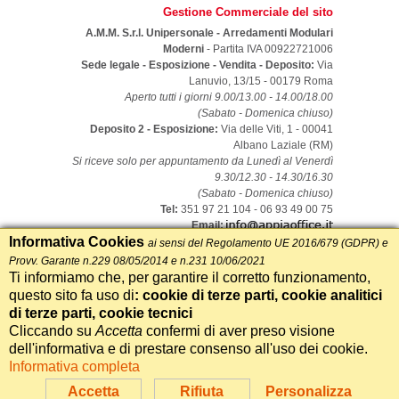
Gestione Commerciale del sito
A.M.M. S.r.l. Unipersonale - Arredamenti Modulari
Moderni
- Partita IVA 00922721006
Sede legale - Esposizione - Vendita - Deposito:
Via
Lanuvio, 13/15
-
00179
Roma
Aperto tutti i giorni 9.00/13.00 - 14.00/18.00
(Sabato - Domenica chiuso)
Deposito 2 - Esposizione:
Via delle Viti, 1 - 00041
Albano Laziale (RM)
Si riceve solo per appuntamento da Lunedì al Venerdì
9.30/12.30 - 14.30/16.30
(Sabato - Domenica chiuso)
Tel:
351 97 21 104 - 06 93 49 00 75
Email:
Informativa Cookies
ai sensi del Regolamento UE 2016/679 (GDPR) e
Archivio News
-
Archivio Link
Provv. Garante n.229 08/05/2014 e n.231 10/06/2021
Ti informiamo che, per garantire il corretto funzionamento,
Privacy Cookie
|
Trasparenza Imprese - Legge
questo sito fa uso di
: cookie di terze parti, cookie analitici
124/2017
di terze parti, cookie tecnici
Cliccando su
Accetta
confermi di aver preso visione
Realizzazione Siti Web Itala
dell'informativa e di prestare consenso all'uso dei cookie.
Whatsapp
Chiama
Informativa completa
Accetta
Rifiuta
Personalizza