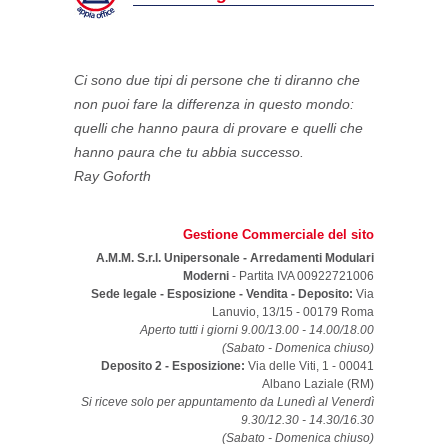
Ci sono due tipi di persone che ti diranno che
non puoi fare la differenza in questo mondo:
quelli che hanno paura di provare e quelli che
hanno paura che tu abbia successo.
Ray Goforth
Gestione Commerciale del sito
A.M.M. S.r.l. Unipersonale - Arredamenti Modulari
Moderni
- Partita IVA 00922721006
Sede legale - Esposizione - Vendita - Deposito:
Via
Lanuvio, 13/15
-
00179
Roma
Aperto tutti i giorni 9.00/13.00 - 14.00/18.00
(Sabato - Domenica chiuso)
Deposito 2 - Esposizione:
Via delle Viti, 1 - 00041
Albano Laziale (RM)
Si riceve solo per appuntamento da Lunedì al Venerdì
9.30/12.30 - 14.30/16.30
(Sabato - Domenica chiuso)