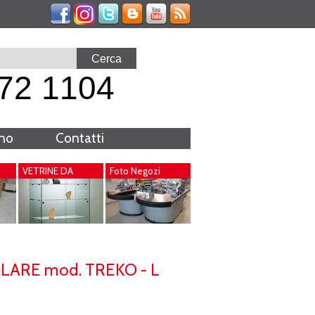
72 1104
rno
Contatti
VETRINE DA
Foto Negozi
INTERNO
ARE mod. TREKO - L