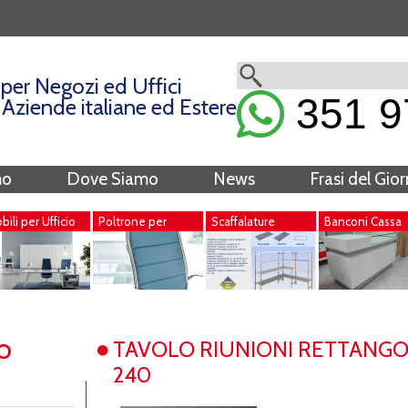
per Negozi ed Uffici
351 9
i Aziende italiane ed Estere
mo
Dove Siamo
News
Frasi del Gio
ili per Ufficio
Poltrone per
Scaffalature
Banconi Cassa
Ufficio
Metalliche
o
TAVOLO RIUNIONI RETTANGOL
240