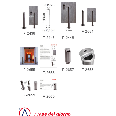
F-2654
F-2438
F-2446
F-2448
F-2655
F-2657
F-2658
F-2656
F-2659
F-2660
Frase del giorno