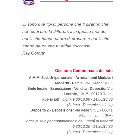
Ci sono due tipi di persone che ti diranno che
non puoi fare la differenza in questo mondo:
quelli che hanno paura di provare e quelli che
hanno paura che tu abbia successo.
Ray Goforth
Gestione Commerciale del sito
A.M.M. S.r.l. Unipersonale - Arredamenti Modulari
Moderni
- Partita IVA 00922721006
Sede legale - Esposizione - Vendita - Deposito:
Via
Lanuvio, 13/15
-
00179
Roma
Aperto tutti i giorni 9.00/13.00 - 14.00/18.00
(Sabato - Domenica chiuso)
Deposito 2 - Esposizione:
Via delle Viti, 1 - 00041
Albano Laziale (RM)
Si riceve solo per appuntamento da Lunedì al Venerdì
9.30/12.30 - 14.30/16.30
(Sabato - Domenica chiuso)