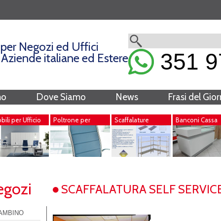
per Negozi ed Uffici
351 9
i Aziende italiane ed Estere
mo
Dove Siamo
News
Frasi del Gio
ili per Ufficio
Poltrone per
Scaffalature
Banconi Cassa
Ufficio
Metalliche
egozi
SCAFFALATURA SELF SERVIC
AMBINO