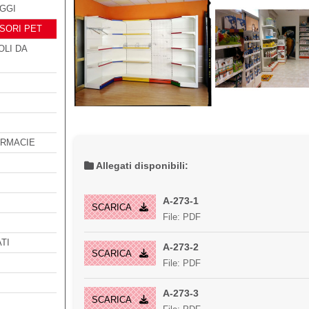
GGI
SORI PET
OLI DA
ARMACIE
Allegati disponibili:
A-273-1
SCARICA
File: PDF
TI
A-273-2
SCARICA
File: PDF
A-273-3
SCARICA