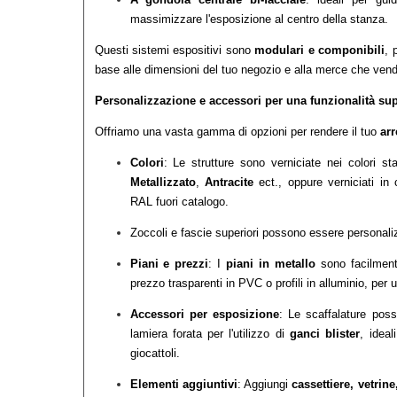
massimizzare l'esposizione al centro della stanza.
Questi sistemi espositivi sono
modulari e componibili
, 
base alle dimensioni del tuo negozio e alla merce che vend
Personalizzazione e accessori per una funzionalità sup
Offriamo una vasta gamma di opzioni per rendere il tuo
ar
Colori
: Le strutture sono verniciate nei colori s
Metallizzato
,
Antracite
ect., oppure verniciati in c
RAL fuori catalogo.
Zoccoli e fascie superiori possono essere personaliz
Piani e prezzi
: I
piani in metallo
sono facilmente
prezzo trasparenti in PVC o profili in alluminio, per
Accessori per esposizione
: Le scaffalature pos
lamiera forata per l'utilizzo di
ganci blister
, ideal
giocattoli.
Elementi aggiuntivi
: Aggiungi
cassettiere, vetrin