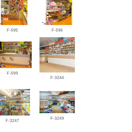
>
">
F-595
F-596
F-599
F-3244
F-3249
F-3247