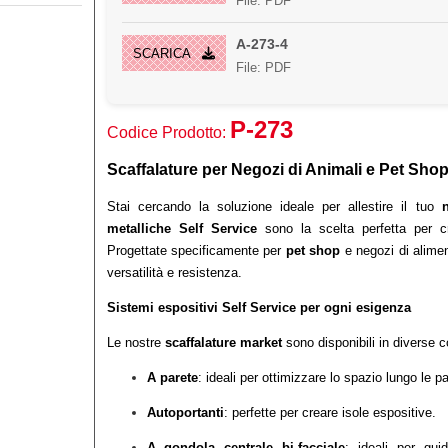
File: PDF
A-273-4
SCARICA
File: PDF
P-273
Codice Prodotto:
Scaffalature per Negozi di Animali e Pet Shop
Stai cercando la soluzione ideale per allestire il tuo
metalliche Self Service
sono la scelta perfetta per c
Progettate specificamente per
pet shop
e negozi di alimen
versatilità e resistenza.
Sistemi espositivi Self Service per ogni esigenza
Le nostre
scaffalature market
sono disponibili in diverse c
A parete
: ideali per ottimizzare lo spazio lungo le pa
Autoportanti
: perfette per creare isole espositive.
A gondola centrale bi-facciale
: ideali per guid