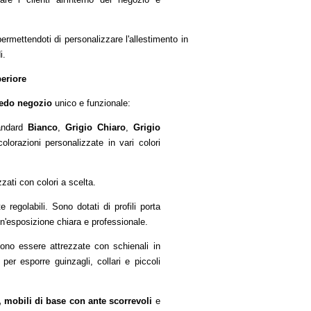
permettendoti di personalizzare l'allestimento in
i.
eriore
redo negozio
unico e funzionale:
tandard
Bianco
,
Grigio Chiaro
,
Grigio
olorazioni personalizzate in vari colori
zati con colori a scelta.
 regolabili. Sono dotati di profili porta
 un'esposizione chiara e professionale.
sono essere attrezzate con schienali in
i per esporre guinzagli, collari e piccoli
e, mobili di base con ante scorrevoli
e