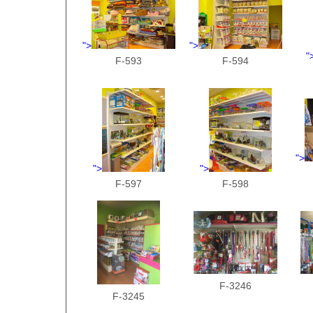
">
">
"
F-593
F-594
">
">
">
F-597
F-598
F-3246
F-3245