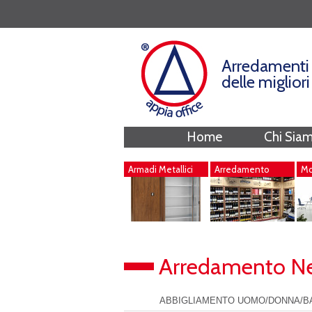
Arredamenti 
delle miglior
Home
Chi Sia
Armadi Metallici
Arredamento
Mob
Negozi
Arredamento N
ABBIGLIAMENTO UOMO/DONNA/B