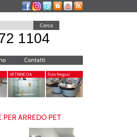
72 1104
rno
Contatti
VETRINE DA
Foto Negozi
INTERNO
E PER ARREDO PET