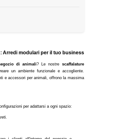
: Arredi modulari per il tuo business
negozio di animali
? Le nostre
scaffalature
reare un ambiente funzionale e accogliente.
ti e accessori per animali, offrono la massima
onfigurazioni per adattarsi a ogni spazio:
reti.
are i clienti all'interno del negozio e