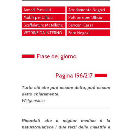
Armadi Metallici
Arredamento Negozi
Mobili per Ufficio
Poltrone per Ufficio
Scaffalature Metalliche
Banconi Cassa
VETRINE DA INTERNO
Foto Negozi
Frase del giorno
Pagina 196/217
Tutto ciò che può essere detto, può essere
detto chiaramente.
Wittgenstein
Ricordati che il miglior medico é la
natura:guarisce i due terzi delle malattie e