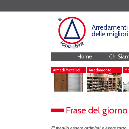
Arredamenti 
delle miglior
Home
Chi Sia
Armadi Metallici
Arredamento
Mob
Negozi
Frase del giorno
E' meglio essere ottimisti e avere torto