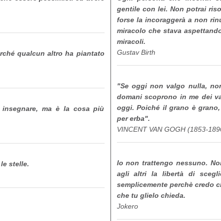
gentile con lei. Non potrai ris
forse la incoraggerà a non rin
miracolo che stava aspettando
miracoli.
Gustav Birth
rché qualcun altro ha piantato
‎"Se oggi non valgo nulla, n
domani scoprono in me dei va
oggi. Poiché il grano è grano
insegnare, ma è la cosa più
per erba".
VINCENT VAN GOGH (1853-189
Io non trattengo nessuno. No
e stelle.
agli altri la libertà di sce
semplicemente perchè credo ch
che tu glielo chieda.
Jokero