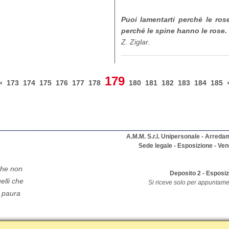
Puoi lamentarti perché le ros
perché le spine hanno le rose.
Z. Ziglar.
179
«
173
174
175
176
177
178
180
181
182
183
184
185
A.M.M. S.r.l. Unipersonale - Arreda
Sede legale - Esposizione - Ven
che non
Deposito 2 - Esposi
elli che
Si riceve solo per appuntame
 paura