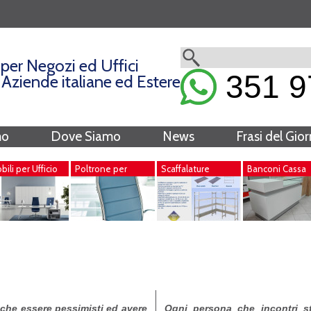
per Negozi ed Uffici
351 9
i Aziende italiane ed Estere
mo
Dove Siamo
News
Frasi del Gio
ili per Ufficio
Poltrone per
Scaffalature
Banconi Cassa
Ufficio
Metalliche
, che essere pessimisti ed avere
Ogni persona che incontri st