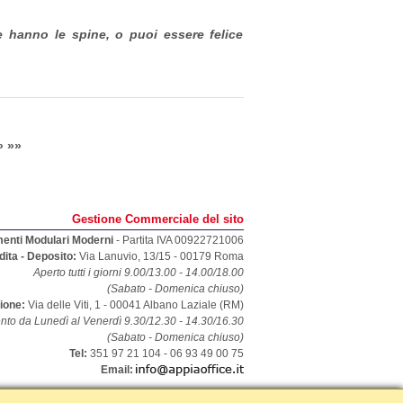
e hanno le spine, o puoi essere felice
»
»»
Gestione Commerciale del sito
menti Modulari Moderni
- Partita IVA 00922721006
dita - Deposito:
Via Lanuvio, 13/15
-
00179
Roma
Aperto tutti i giorni 9.00/13.00 - 14.00/18.00
(Sabato - Domenica chiuso)
zione:
Via delle Viti, 1 - 00041 Albano Laziale (RM)
nto da Lunedì al Venerdì 9.30/12.30 - 14.30/16.30
(Sabato - Domenica chiuso)
Tel:
351 97 21 104 - 06 93 49 00 75
Email:
Archivio News
-
Archivio Link