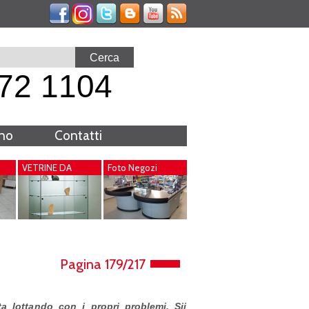
72 1104
rno
Contatti
VETRINE DA
Foto Negozi
INTERNO
Pagina 179/217
a lottando con i propri problemi. Sii